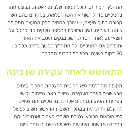
התהליך הכירורגי כולל מספר שלבים: ראשית, מבוצע חתך
בחניכיים כדי לחשוף את השן הכלואה. במקרים בהם השן
קבורה בתוך העצם, יש צורך להסיר חלק מהעצם המקיפה
אותה. לעיתים, השן מפוצלת למספר חלקים כדי להקל על
הוצאתה. לאחר הסרת השן, מנקים היטב את האזור
ותופרים את החניכיים. כל התהליך נמשך בדרך כלל בין
30 דקות לשעה, תלוי במורכבות המקרה.
התאושש לאחר עקירת שן בינה
תקופת ההחלמה היא קריטית להצלחת ההליך. בימים
הראשונים לאחר העקירה, צפויים כאב, נפיחות וקושי
בפתיחת הפה. תסמינים אלו הם נורמליים והם צפויים
להיעלם הדרגתית במהלך השבוע הראשון. חשוב לפעול
לפי הוראות הרופא: נטילת משככי כאבים ואנטיביוטיקה
במידה שנרשמו, הימנעות מאכילה ושתייה חמה ביום