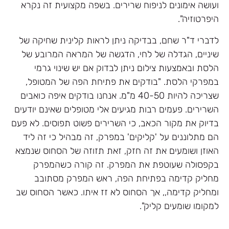
ועושה אימונים לניפוח שרירים. בשפה מקצועית זה נקרא
היפרטוזיה".
לדברי ד"ר שחם, בבדיקה ניתן לראות קלינית שחיקה של
שיניים, הגדלה של לחי, הדגשה של המראה המרובע של
הלסת ובאמצעות צילום ניתן לבדוק אם יש שינוי גרמי
במפרקי הלסת. "בודקים את פתיחת הפה של המטופל,
שצריכה להיות 40-50 מ"מ. אנחנו בודקים איפה כואבים
השרירים. פעמים רבות מגיעים אלי מטופלים שאינם יודעים
בדיוק את מקור הכאב, כי השרירים פשוט תפוסים. לא פעם
הם מתלוננים על 'קליקים' במפרק, זה מבהיל כי זה ליד
האוזן ושומעים את זה חזק, זאת תזוזה של הסחוס שנמצא
בקפסולה שעוטפת את המפרק. זה קורה כשהמפרק
מחליק קדימה בפתיחת הפה, ראש המפרק מסתובב
ומחליק קדימה,, אך הסחוס לא זז איתו. כאשר הסחוס שב
למקומו שומעים קליק".