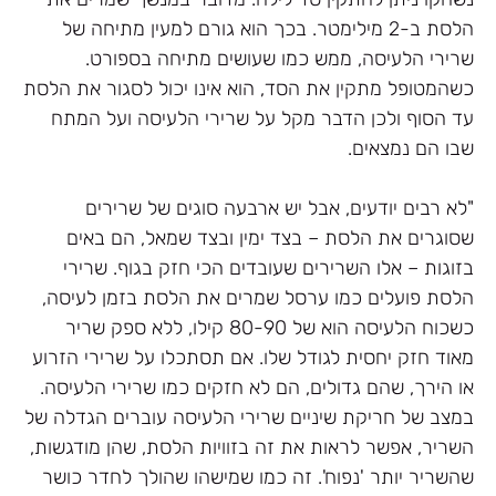
הלסת ב-2 מילימטר. בכך הוא גורם למעין מתיחה של
שרירי הלעיסה, ממש כמו שעושים מתיחה בספורט.
כשהמטופל מתקין את הסד, הוא אינו יכול לסגור את הלסת
עד הסוף ולכן הדבר מקל על שרירי הלעיסה ועל המתח
שבו הם נמצאים.
"לא רבים יודעים, אבל יש ארבעה סוגים של שרירים
שסוגרים את הלסת – בצד ימין ובצד שמאל, הם באים
בזוגות – אלו השרירים שעובדים הכי חזק בגוף. שרירי
הלסת פועלים כמו ערסל שמרים את הלסת בזמן לעיסה,
כשכוח הלעיסה הוא של 80-90 קילו, ללא ספק שריר
מאוד חזק יחסית לגודל שלו. אם תסתכלו על שרירי הזרוע
או הירך, שהם גדולים, הם לא חזקים כמו שרירי הלעיסה.
במצב של חריקת שיניים שרירי הלעיסה עוברים הגדלה של
השריר, אפשר לראות את זה בזוויות הלסת, שהן מודגשות,
שהשריר יותר 'נפוח'. זה כמו שמישהו שהולך לחדר כושר