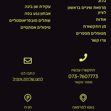
בלוג
עקירת שן בינה
מרפאת שיניים בראשון
לציון
אבחון נגע בפה
אודות
שתלים סובפריאוסטליים
מן התקשורת
טיפולים אסתטיים
מטופלים מספרים
צרו קשר
התקשרו עכשיו
כתבו לנו
073-7607773
לחצו שליחת אימייל
מספר מקשר
נווטו למרפאה
חניה